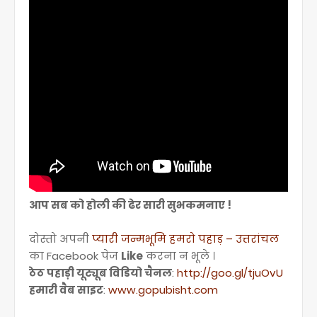
आप सब को होली की ढेर सारी सुभकमनाए !
दोस्तो अपनी
प्यारी जन्मभूमि हमरो पहाड़ – उत्तरांचल
का Facebook पेज
Like
करना न भूले ।
ठेठ पहाड़ी यूट्यूब विडियो चैनल
:
http://goo.gl/tjuOvU
हमारी वैब साइट
:
www.gopubisht.com