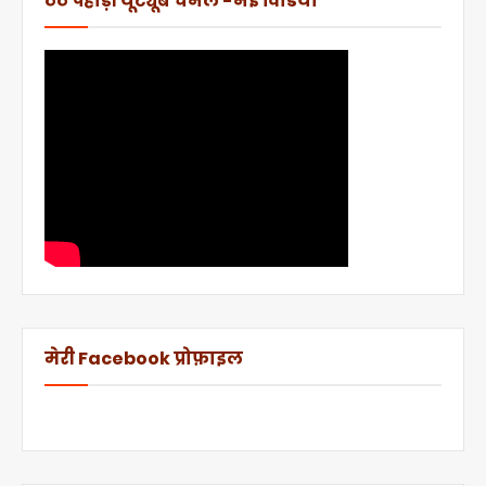
ठेठ पहाड़ी यूट्यूब चैनल -नई विडियो
मेरी Facebook प्रोफ़ाइल